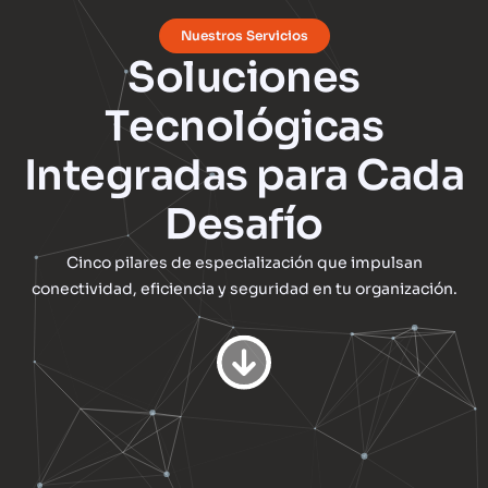
Nuestros Servicios
S
o
l
u
c
i
o
n
e
s
T
e
c
n
o
l
ó
g
i
c
a
s
I
n
t
e
g
r
a
d
a
s
p
a
r
a
C
a
d
a
D
e
s
a
f
í
o
Cinco pilares de especialización que impulsan
conectividad, eficiencia y seguridad en tu organización.