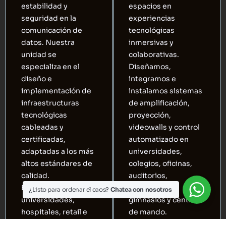
estabilidad y
espacios en
seguridad en la
experiencias
comunicación de
tecnológicas
datos. Nuestra
inmersivas y
unidad se
colaborativas.
especializa en el
Diseñamos,
diseño e
integramos e
implementación de
instalamos sistemas
infraestructuras
de amplificación,
tecnológicas
proyección,
cableadas y
videowalls y control
certificadas,
automatizado en
adaptadas a los más
universidades,
Solicitar Cotización
altos estándares de
colegios, oficinas,
calidad.
auditorios,
Empresas,
laboratorios,
¿Listo para ordenar el caos?
Chatea con nosotros
universidades,
gimnasios y centros
hospitales, retail e
de mando.
industrias que